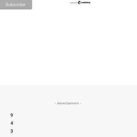
- Advertisement -
9
4
3