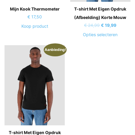
Mijn Kook Thermometer
T-shirt Met Eigen Opdruk
€
17,50
(Afbeelding) Korte Mouw
Oorspronkelijke
Huidige
€
24,99
€
19,99
Koop product
prijs
prijs
Dit
Opties selecteren
was:
is:
product
€ 24,99.
€ 19,99.
heeft
Aanbieding!
meerder
variaties
Deze
optie
kan
gekozen
worden
op
de
product
T-shirt Met Eigen Opdruk