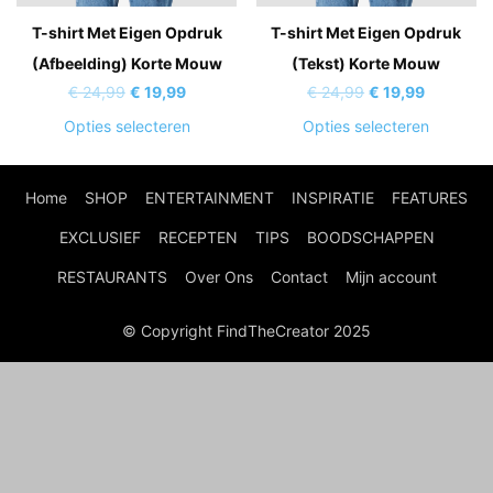
T-shirt Met Eigen Opdruk
T-shirt Met Eigen Opdruk
(Afbeelding) Korte Mouw
(Tekst) Korte Mouw
Oorspronkelijke
Huidige
Oorspronkelijke
Huidige
€
24,99
€
19,99
€
24,99
€
19,99
prijs
prijs
prijs
prijs
Dit
Dit
Opties selecteren
Opties selecteren
was:
is:
was:
is:
product
product
€ 24,99.
€ 19,99.
€ 24,99.
€ 19,99.
heeft
heeft
Home
SHOP
ENTERTAINMENT
INSPIRATIE
FEATURES
meerdere
meerder
variaties.
variaties
EXCLUSIEF
RECEPTEN
TIPS
BOODSCHAPPEN
Deze
Deze
RESTAURANTS
Over Ons
Contact
Mijn account
optie
optie
kan
kan
© Copyright FindTheCreator 2025
gekozen
gekozen
worden
worden
op
op
de
de
productpagina
product